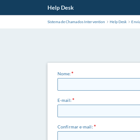
Pular
Help Desk
para
o
Sistema de Chamados Intervention
Help Desk
Envi
Conteúdo
Principal
Nome:
E-mail:
Confirmar e-mail: