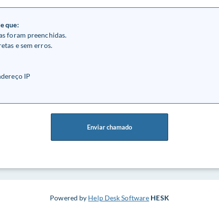
de que:
as foram preenchidas.
etas e sem erros.
ndereço IP
Enviar chamado
Powered by
Help Desk Software
HESK