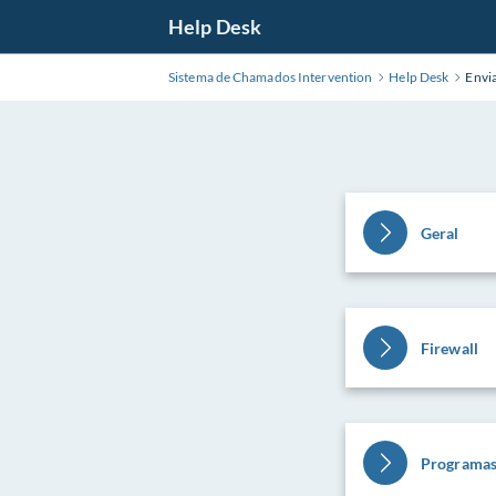
Pular
Help Desk
para
o
Sistema de Chamados Intervention
Help Desk
Envi
Conteúdo
Principal
Geral
Firewall
Programa